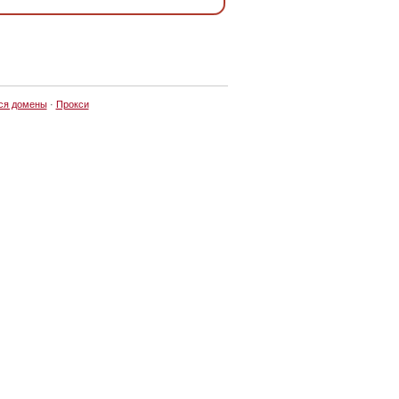
ся домены
·
Прокси