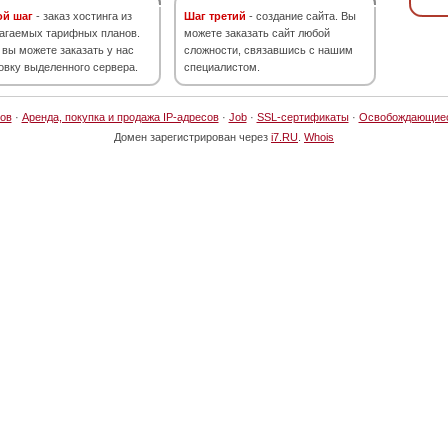
ой шаг
- заказ хостинга из
Шаг третий
- создание сайта. Вы
агаемых тарифных планов.
можете заказать сайт любой
 вы можете заказать у нас
сложности, связавшись с нашим
овку выделенного сервера.
специалистом.
ов
·
Аренда, покупка и продажа IP-адресов
·
Job
·
SSL-сертификаты
·
Освобождающие
Домен зарегистрирован через
i7.RU
.
Whois