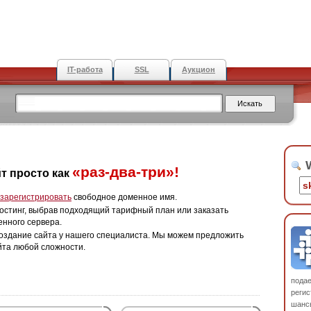
IT-работа
SSL
Аукцион
W
«раз-два-три»!
т просто как
зарегистрировать
свободное доменное имя.
остинг, выбрав подходящий тарифный план или заказать
енного сервера.
оздание сайта у нашего специалиста. Мы можем предложить
йта любой сложности.
пода
регис
шанс